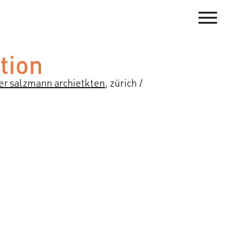
ter salzmann archietkten
, zürich /