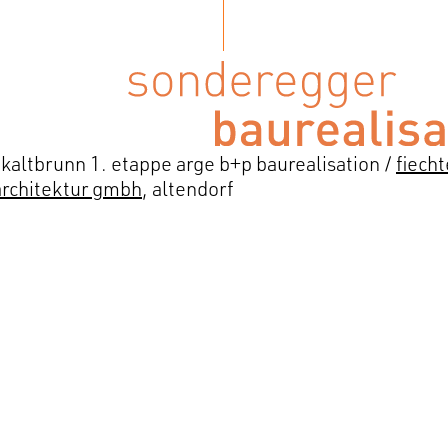
kaltbrunn 1. etappe arge b+p baurealisation /
fiech
rchitektur gmbh
, altendorf